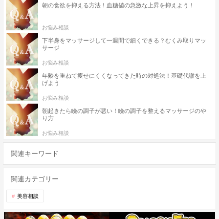
朝の食欲を抑える方法！血糖値の急激な上昇を抑えよう！
お悩み相談
下半身をマッサージして一週間で細くできる？むくみ取りマッ
サージ
お悩み相談
年齢を重ねて痩せにくくなってきた時の対処法！基礎代謝を上
げよう
お悩み相談
朝起きたら瞼の調子が悪い！瞼の調子を整えるマッサージのや
り方
お悩み相談
関連キーワード
関連カテゴリー
美容相談