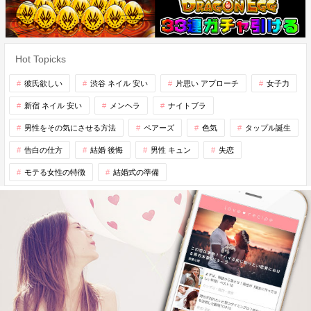
Hot Topicks
彼氏欲しい
渋谷 ネイル 安い
片思い アプローチ
女子力
新宿 ネイル 安い
メンヘラ
ナイトブラ
男性をその気にさせる方法
ペアーズ
色気
タップル誕生
告白の仕方
結婚 後悔
男性 キュン
失恋
モテる女性の特徴
結婚式の準備