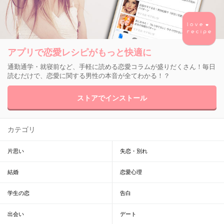
アプリで恋愛レシピがもっと快適に
通勤通学・就寝前など、手軽に読める恋愛コラムが盛りだくさん！毎日
読むだけで、恋愛に関する男性の本音が全てわかる！？
ストアでインストール
カテゴリ
片思い
失恋・別れ
結婚
恋愛心理
学生の恋
告白
出会い
デート