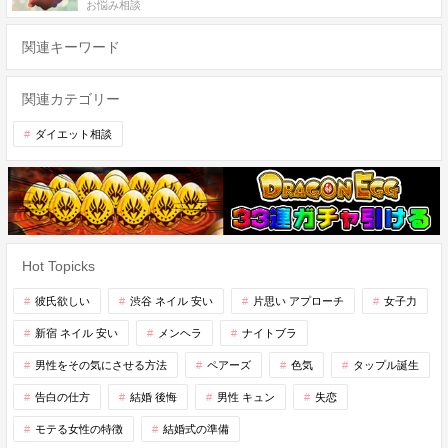
お悩み相談
関連キーワード
関連カテゴリー
ダイエット相談
Hot Topicks
彼氏欲しい
渋谷 ネイル 安い
片思い アプローチ
女子力
新宿 ネイル 安い
メンヘラ
ナイトブラ
男性をその気にさせる方法
ペアーズ
色気
タップル誕生
告白の仕方
結婚 後悔
男性 キュン
失恋
モテる女性の特徴
結婚式の準備