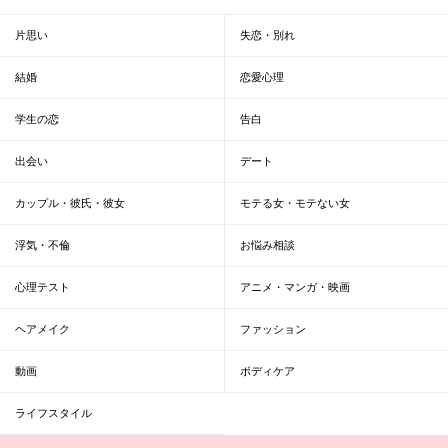
片思い
失恋・別れ
結婚
恋愛心理
学生の恋
告白
出会い
デート
カップル・彼氏・彼女
モテる女・モテない女
浮気・不倫
お悩み相談
心理テスト
アニメ・マンガ・映画
ヘアメイク
ファッション
動画
ボディケア
ライフスタイル