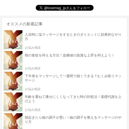
オススメの新着記事
入浴時に塩マッサージをするときのダイエットに効果的なやり
方
お悩み相談
朝の食欲を抑える方法！血糖値の急激な上昇を抑えよう！
お悩み相談
下半身をマッサージして一週間で細くできる？むくみ取りマッ
サージ
お悩み相談
年齢を重ねて痩せにくくなってきた時の対処法！基礎代謝を上
げよう
お悩み相談
朝起きたら瞼の調子が悪い！瞼の調子を整えるマッサージのや
り方