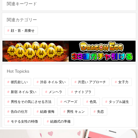
関連キーワード
関連カテゴリー
顔・首・肩痩せ
Hot Topicks
彼氏欲しい
渋谷 ネイル 安い
片思い アプローチ
女子力
新宿 ネイル 安い
メンヘラ
ナイトブラ
男性をその気にさせる方法
ペアーズ
色気
タップル誕生
告白の仕方
結婚 後悔
男性 キュン
失恋
モテる女性の特徴
結婚式の準備