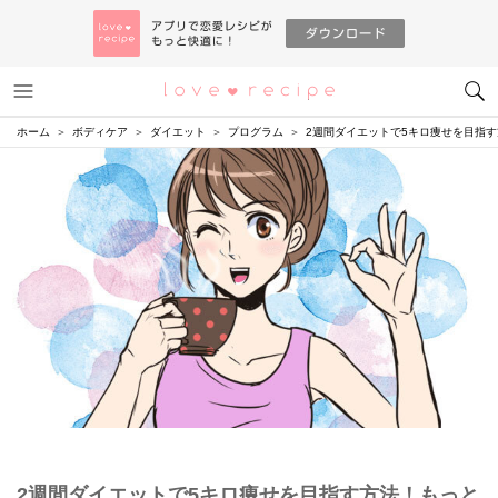
メニュー
恋愛レシピ
ホーム
ボディケア
ダイエット
プログラム
2週間ダイエットで5キロ痩せを目指
2週間ダイエットで5キロ痩せを目指す方法！もっと