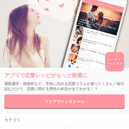
アプリで恋愛レシピがもっと快適に
通勤通学・就寝前など、手軽に読める恋愛コラムが盛りだくさん！毎日
読むだけで、恋愛に関する男性の本音が全てわかる！？
ストアでインストール
カテゴリ