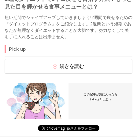
見た目を輝かせる食事メニューとは？
短い期間でシェイプアップしていきましょう!2週間で痩せるための
『ダイエットプログラム』をご紹介します。2週間という短期であ
なたが無理なくダイエットすることが大切です。努力なくして美
を手に入れることは出来ません。
Pick up
続きを読む
この記事が気に入ったら
いいね！しよう