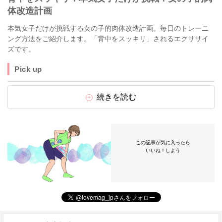
体改造計画
本気女子だけが挑戦する女の子的肉体改造計画。毎日のトレーニ
ング方法をご紹介します。「背中をスッキリ」されるエクササイ
ズです。
Pick up
続きを読む
この記事が気に入ったら
いいね！しよう