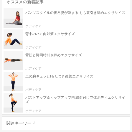
オススメの新着記事
パンツスタイルの後ろ姿が決まる!もも裏引き締めエクササイズ
ボディケア
背中のハミ肉対策エクササイズ
ボディケア
背筋と脚同時引き締めエクササイズ
ボディケア
二の腕キュッと!もたつき改善エクササイズ
ボディケア
バストアップ＆ヒップアップ!視線釘付け立体ボディエクササイ
ズ
ボディケア
関連キーワード