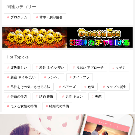
関連カテゴリー
プログラム
背中・胸部痩せ
Hot Topicks
彼氏欲しい
渋谷 ネイル 安い
片思い アプローチ
女子力
新宿 ネイル 安い
メンヘラ
ナイトブラ
男性をその気にさせる方法
ペアーズ
色気
タップル誕生
告白の仕方
結婚 後悔
男性 キュン
失恋
モテる女性の特徴
結婚式の準備