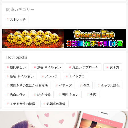
関連カテゴリー
ストレッチ
Hot Topicks
彼氏欲しい
渋谷 ネイル 安い
片思い アプローチ
女子力
新宿 ネイル 安い
メンヘラ
ナイトブラ
男性をその気にさせる方法
ペアーズ
色気
タップル誕生
告白の仕方
結婚 後悔
男性 キュン
失恋
モテる女性の特徴
結婚式の準備