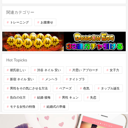
関連カテゴリー
トレーニング
お腹痩せ
Hot Topicks
彼氏欲しい
渋谷 ネイル 安い
片思い アプローチ
女子力
新宿 ネイル 安い
メンヘラ
ナイトブラ
男性をその気にさせる方法
ペアーズ
色気
タップル誕生
告白の仕方
結婚 後悔
男性 キュン
失恋
モテる女性の特徴
結婚式の準備