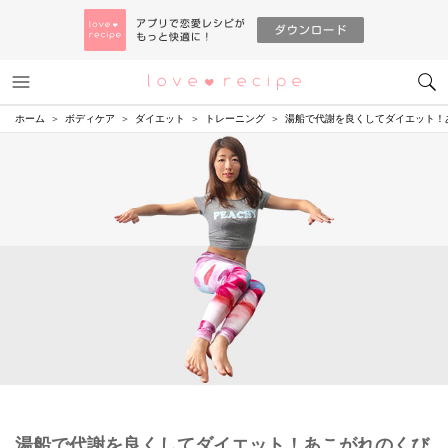
メニュー
恋愛レシピ
ホーム
ボディケア
ダイエット
トレーニング
湯船で代謝を良くしてダイエット！
湯船で代謝を良くしてダイエット！あこがれのくび