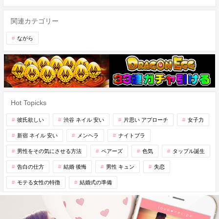
関連カテゴリー
ながら
Hot Topicks
彼氏欲しい
渋谷 ネイル 安い
片思い アプローチ
女子力
新宿 ネイル 安い
メンヘラ
ナイトブラ
男性をその気にさせる方法
ペアーズ
色気
タップル誕生
告白の仕方
結婚 後悔
男性 キュン
失恋
モテる女性の特徴
結婚式の準備