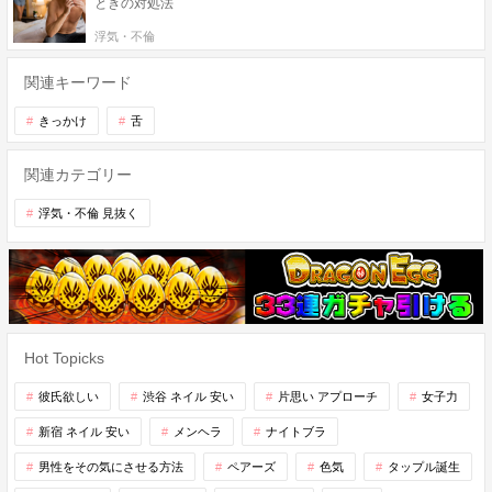
ときの対処法
浮気・不倫
関連キーワード
きっかけ
舌
関連カテゴリー
浮気・不倫 見抜く
Hot Topicks
彼氏欲しい
渋谷 ネイル 安い
片思い アプローチ
女子力
新宿 ネイル 安い
メンヘラ
ナイトブラ
男性をその気にさせる方法
ペアーズ
色気
タップル誕生