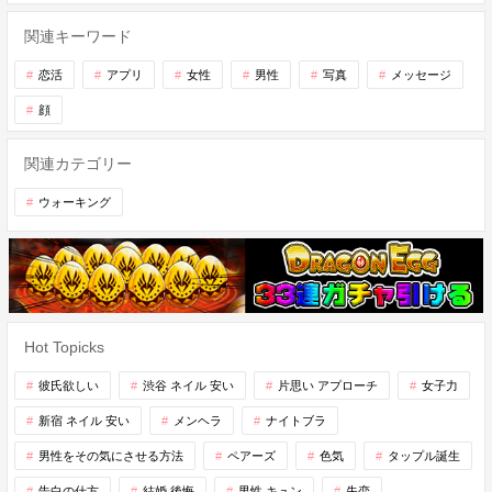
関連キーワード
恋活
アプリ
女性
男性
写真
メッセージ
顔
関連カテゴリー
ウォーキング
Hot Topicks
彼氏欲しい
渋谷 ネイル 安い
片思い アプローチ
女子力
新宿 ネイル 安い
メンヘラ
ナイトブラ
男性をその気にさせる方法
ペアーズ
色気
タップル誕生
告白の仕方
結婚 後悔
男性 キュン
失恋