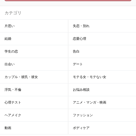
カテゴリ
片思い
失恋・別れ
結婚
恋愛心理
学生の恋
告白
出会い
デート
カップル・彼氏・彼女
モテる女・モテない女
浮気・不倫
お悩み相談
心理テスト
アニメ・マンガ・映画
ヘアメイク
ファッション
動画
ボディケア