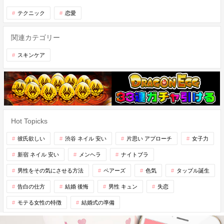
テクニック
恋愛
関連カテゴリー
スキンケア
Hot Topicks
彼氏欲しい
渋谷 ネイル 安い
片思い アプローチ
女子力
新宿 ネイル 安い
メンヘラ
ナイトブラ
男性をその気にさせる方法
ペアーズ
色気
タップル誕生
告白の仕方
結婚 後悔
男性 キュン
失恋
モテる女性の特徴
結婚式の準備