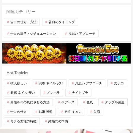
関連カテゴリー
告白の仕方・方法
告白のタイミング
告白の場所・シチュエーション
片思い アプローチ
Hot Topicks
彼氏欲しい
渋谷 ネイル 安い
片思い アプローチ
女子力
新宿 ネイル 安い
メンヘラ
ナイトブラ
男性をその気にさせる方法
ペアーズ
色気
タップル誕生
告白の仕方
結婚 後悔
男性 キュン
失恋
モテる女性の特徴
結婚式の準備