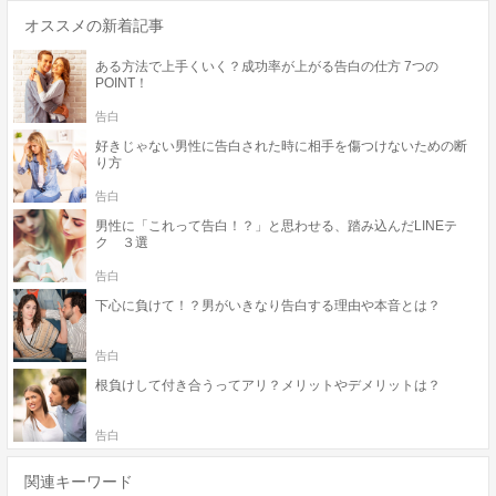
オススメの新着記事
ある方法で上手くいく？成功率が上がる告白の仕方 7つの
POINT！
告白
好きじゃない男性に告白された時に相手を傷つけないための断
り方
告白
男性に「これって告白！？」と思わせる、踏み込んだLINEテ
ク ３選
告白
下心に負けて！？男がいきなり告白する理由や本音とは？
告白
根負けして付き合うってアリ？メリットやデメリットは？
告白
関連キーワード