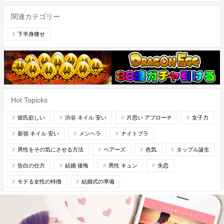
関連カテゴリー
下半身痩せ
Hot Topicks
彼氏欲しい
渋谷 ネイル 安い
片思い アプローチ
女子力
新宿 ネイル 安い
メンヘラ
ナイトブラ
男性をその気にさせる方法
ペアーズ
色気
タップル誕生
告白の仕方
結婚 後悔
男性 キュン
失恋
モテる女性の特徴
結婚式の準備