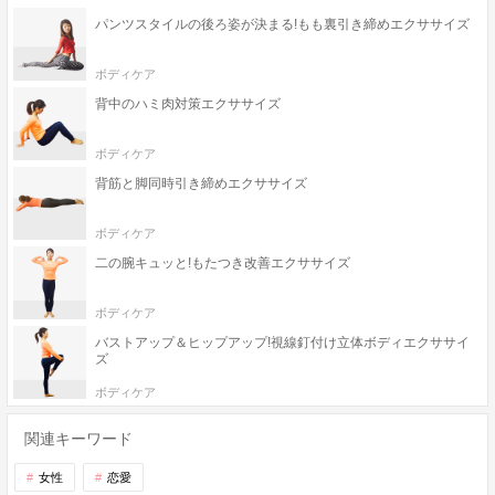
パンツスタイルの後ろ姿が決まる!もも裏引き締めエクササイズ
ボディケア
背中のハミ肉対策エクササイズ
ボディケア
背筋と脚同時引き締めエクササイズ
ボディケア
二の腕キュッと!もたつき改善エクササイズ
ボディケア
バストアップ＆ヒップアップ!視線釘付け立体ボディエクササイ
ズ
ボディケア
関連キーワード
女性
恋愛