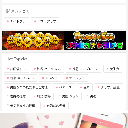
関連カテゴリー
ナイトブラ
バストアップ
Hot Topicks
彼氏欲しい
渋谷 ネイル 安い
片思い アプローチ
女子力
新宿 ネイル 安い
メンヘラ
ナイトブラ
男性をその気にさせる方法
ペアーズ
色気
タップル誕生
告白の仕方
結婚 後悔
男性 キュン
失恋
モテる女性の特徴
結婚式の準備