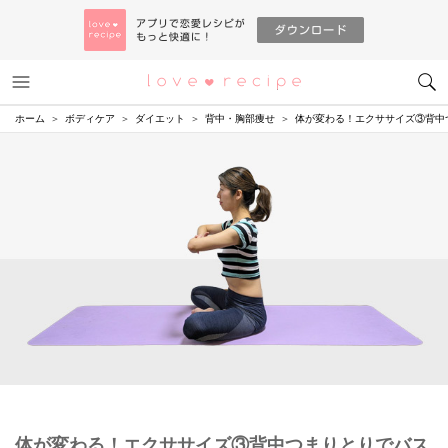
メニュー
恋愛レシピ
ホーム
ボディケア
ダイエット
背中・胸部痩せ
体が変わる！エクササイズ③背中
体が変わる！エクササイズ③背中つまりとりでバス