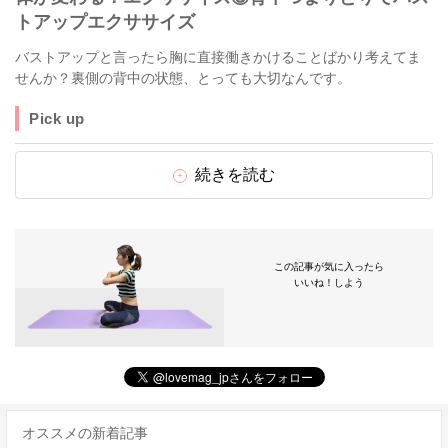
トアップエクササイズ
バストアップと言ったら胸に直接働きかけることばかり考えてま
せんか？裏側の背中の状態、とっても大切なんです。
Pick up
続きを読む
この記事が気に入ったら
いいね！しよう
オススメの新着記事