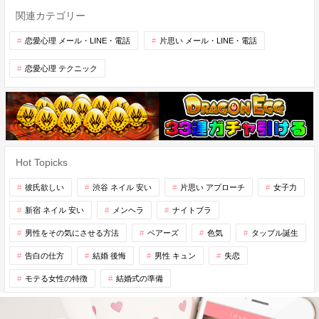
関連カテゴリー
恋愛心理 メール・LINE・電話
片思い メール・LINE・電話
恋愛心理 テクニック
Hot Topicks
彼氏欲しい
渋谷 ネイル 安い
片思い アプローチ
女子力
新宿 ネイル 安い
メンヘラ
ナイトブラ
男性をその気にさせる方法
ペアーズ
色気
タップル誕生
告白の仕方
結婚 後悔
男性 キュン
失恋
モテる女性の特徴
結婚式の準備