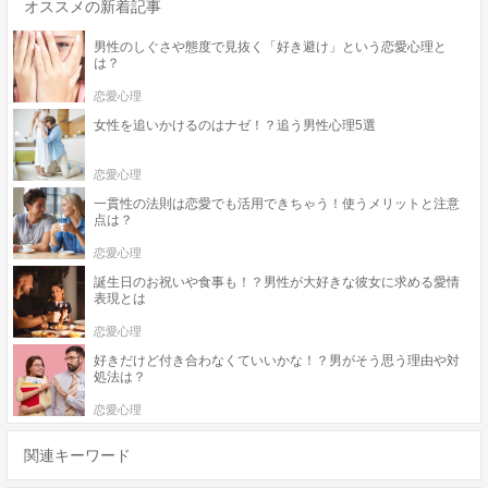
オススメの新着記事
男性のしぐさや態度で見抜く「好き避け」という恋愛心理と
は？
恋愛心理
女性を追いかけるのはナゼ！？追う男性心理5選
恋愛心理
一貫性の法則は恋愛でも活用できちゃう！使うメリットと注意
点は？
恋愛心理
誕生日のお祝いや食事も！？男性が大好きな彼女に求める愛情
表現とは
恋愛心理
好きだけど付き合わなくていいかな！？男がそう思う理由や対
処法は？
恋愛心理
関連キーワード