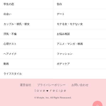
学生の恋
告白
出会い
デート
カップル・彼氏・彼女
モテる女・モテない女
浮気・不倫
お悩み相談
心理テスト
アニメ・マンガ・映画
ヘアメイク
ファッション
動画
ボディケア
ライフスタイル
運営会社
プライバシーポリシー
お問い合わせ
恋愛レシピ
© M-style, Inc. All Right Reseaved.