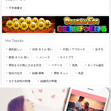
下半身痩せ
Hot Topicks
彼氏欲しい
渋谷 ネイル 安い
片思い アプローチ
女子力
新宿 ネイル 安い
メンヘラ
ナイトブラ
男性をその気にさせる方法
ペアーズ
色気
タップル誕生
告白の仕方
結婚 後悔
男性 キュン
失恋
モテる女性の特徴
結婚式の準備