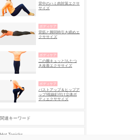
背中のハミ肉対策エクサ
サイズ
ボディケア
背筋と脚同時引き締めエ
クササイズ
ボディケア
二の腕キュッと!もたつ
き改善エクササイズ
ボディケア
バストアップ＆ヒップア
ップ!視線釘付け立体ボ
ディエクササイズ
関連キーワード
Hot Topicks