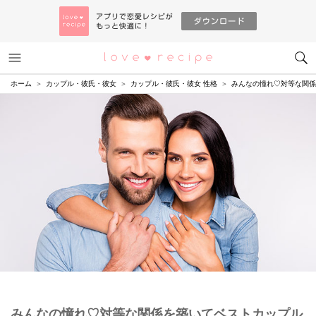
メニュー
恋愛レシピ
ホーム
カップル・彼氏・彼女
カップル・彼氏・彼女 性格
みんなの憧れ♡対等な関係
みんなの憧れ♡対等な関係を築いてベストカップル