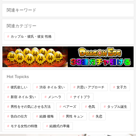
関連キーワード
関連カテゴリー
カップル・彼氏・彼女 性格
Hot Topicks
彼氏欲しい
渋谷 ネイル 安い
片思い アプローチ
女子力
新宿 ネイル 安い
メンヘラ
ナイトブラ
男性をその気にさせる方法
ペアーズ
色気
タップル誕生
告白の仕方
結婚 後悔
男性 キュン
失恋
モテる女性の特徴
結婚式の準備