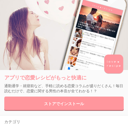
アプリで恋愛レシピがもっと快適に
通勤通学・就寝前など、手軽に読める恋愛コラムが盛りだくさん！毎日
読むだけで、恋愛に関する男性の本音が全てわかる！？
ストアでインストール
カテゴリ