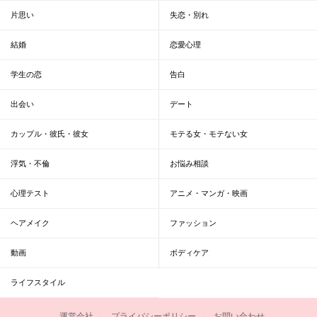
片思い
失恋・別れ
結婚
恋愛心理
学生の恋
告白
出会い
デート
カップル・彼氏・彼女
モテる女・モテない女
浮気・不倫
お悩み相談
心理テスト
アニメ・マンガ・映画
ヘアメイク
ファッション
動画
ボディケア
ライフスタイル
運営会社
プライバシーポリシー
お問い合わせ