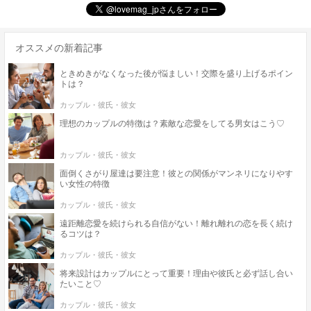
オススメの新着記事
ときめきがなくなった後が悩ましい！交際を盛り上げるポイン
トは？
カップル・彼氏・彼女
理想のカップルの特徴は？素敵な恋愛をしてる男女はこう♡
カップル・彼氏・彼女
面倒くさがり屋達は要注意！彼との関係がマンネリになりやす
い女性の特徴
カップル・彼氏・彼女
遠距離恋愛を続けられる自信がない！離れ離れの恋を長く続け
るコツは？
カップル・彼氏・彼女
将来設計はカップルにとって重要！理由や彼氏と必ず話し合い
たいこと♡
カップル・彼氏・彼女