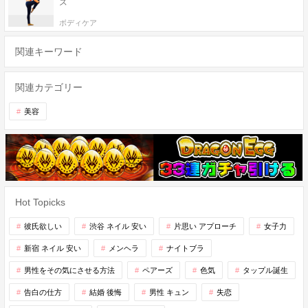
ズ
ボディケア
関連キーワード
関連カテゴリー
美容
Hot Topicks
彼氏欲しい
渋谷 ネイル 安い
片思い アプローチ
女子力
新宿 ネイル 安い
メンヘラ
ナイトブラ
男性をその気にさせる方法
ペアーズ
色気
タップル誕生
告白の仕方
結婚 後悔
男性 キュン
失恋