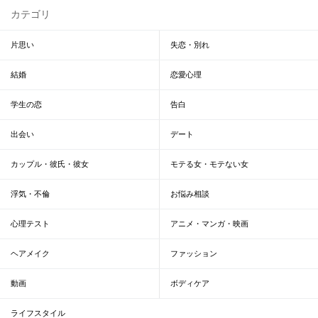
カテゴリ
片思い
失恋・別れ
結婚
恋愛心理
学生の恋
告白
出会い
デート
カップル・彼氏・彼女
モテる女・モテない女
浮気・不倫
お悩み相談
心理テスト
アニメ・マンガ・映画
ヘアメイク
ファッション
動画
ボディケア
ライフスタイル