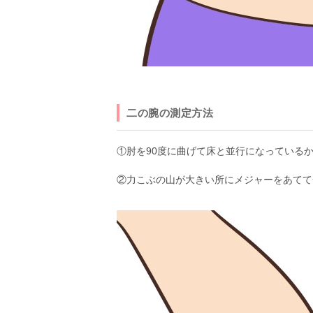
二の腕の測定方法
①肘を90度に曲げて床と並行になっている
②力こぶの山が大きい所にメジャーをあてて