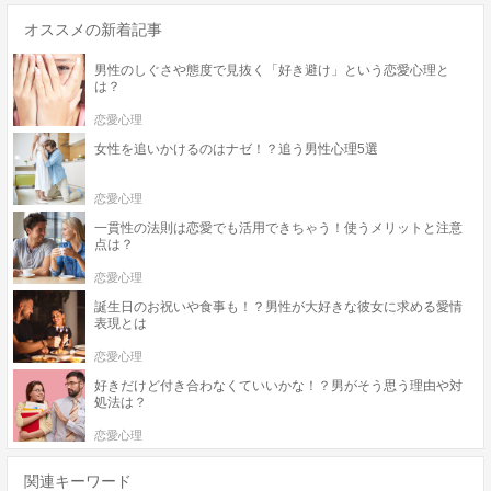
オススメの新着記事
男性のしぐさや態度で見抜く「好き避け」という恋愛心理と
は？
恋愛心理
女性を追いかけるのはナゼ！？追う男性心理5選
恋愛心理
一貫性の法則は恋愛でも活用できちゃう！使うメリットと注意
点は？
恋愛心理
誕生日のお祝いや食事も！？男性が大好きな彼女に求める愛情
表現とは
恋愛心理
好きだけど付き合わなくていいかな！？男がそう思う理由や対
処法は？
恋愛心理
関連キーワード