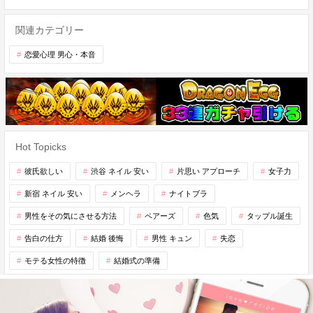
関連カテゴリー
恋愛心理 男心・本音
Hot Topicks
彼氏欲しい
渋谷 ネイル 安い
片思い アプローチ
女子力
新宿 ネイル 安い
メンヘラ
ナイトブラ
男性をその気にさせる方法
ペアーズ
色気
タップル誕生
告白の仕方
結婚 後悔
男性 キュン
失恋
モテる女性の特徴
結婚式の準備