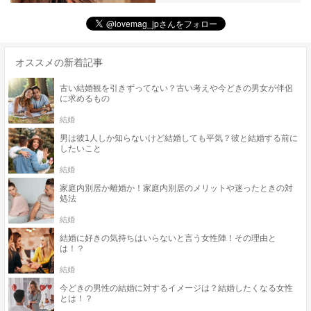
オススメの新着記事
古い結婚観を引きずってない？古い考えや今どきの男女が伴侶
に求めるもの
結婚
男は彼1人しか知らないけど結婚しても平気？彼と結婚する前に
したいこと
結婚
家庭内別居か離婚か！家庭内別居のメリットや迷ったときの対
処法
結婚
結婚に好きの気持ちはいらないと言う女性陣！その理由と
は！？
結婚
今どきの男性の結婚に対するイメージは？結婚したくなる女性
とは！？