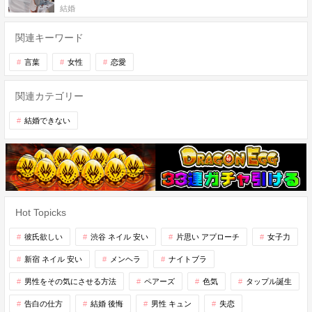
結婚
関連キーワード
言葉
女性
恋愛
関連カテゴリー
結婚できない
Hot Topicks
彼氏欲しい
渋谷 ネイル 安い
片思い アプローチ
女子力
新宿 ネイル 安い
メンヘラ
ナイトブラ
男性をその気にさせる方法
ペアーズ
色気
タップル誕生
告白の仕方
結婚 後悔
男性 キュン
失恋