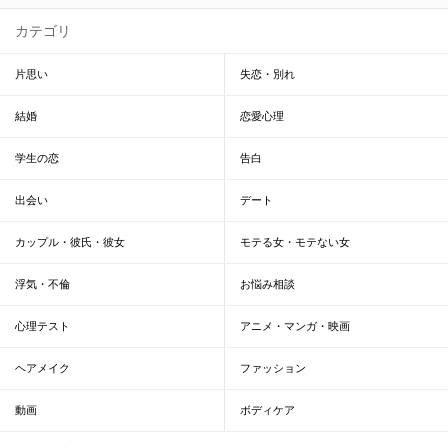
カテゴリ
片思い
失恋・別れ
結婚
恋愛心理
学生の恋
告白
出会い
デート
カップル・彼氏・彼女
モテる女・モテない女
浮気・不倫
お悩み相談
心理テスト
アニメ・マンガ・映画
ヘアメイク
ファッション
動画
ボディケア