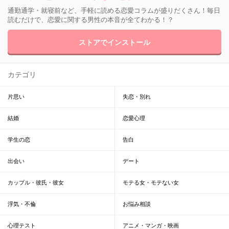
通勤通学・就寝前など、手軽に読める恋愛コラムが盛りだくさん！毎日
読むだけで、恋愛に関する男性の本音が全てわかる！？
ストアでインストール
カテゴリ
片思い
失恋・別れ
結婚
恋愛心理
学生の恋
告白
出会い
デート
カップル・彼氏・彼女
モテる女・モテない女
浮気・不倫
お悩み相談
心理テスト
アニメ・マンガ・映画