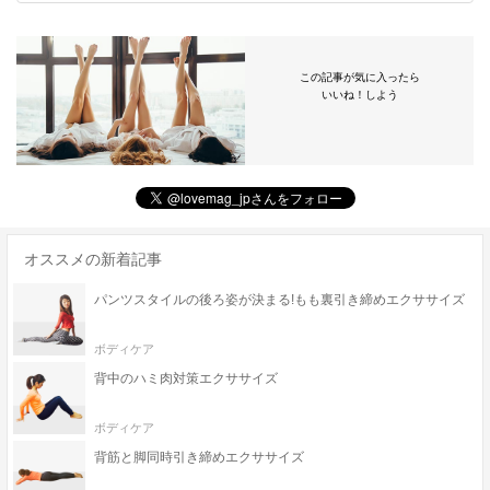
この記事が気に入ったら
いいね！しよう
オススメの新着記事
パンツスタイルの後ろ姿が決まる!もも裏引き締めエクササイズ
ボディケア
背中のハミ肉対策エクササイズ
ボディケア
背筋と脚同時引き締めエクササイズ