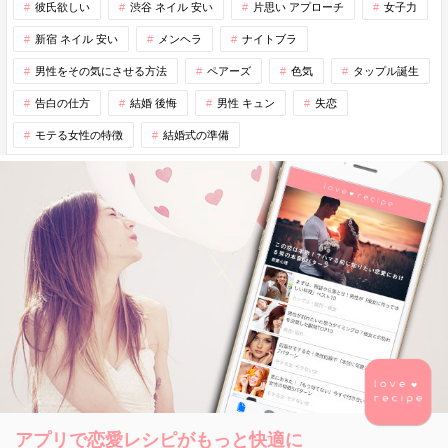
彼氏欲しい
渋谷 ネイル 安い
片思い アプローチ
女子力
新宿 ネイル 安い
メンヘラ
ナイトブラ
男性をその気にさせる方法
ペアーズ
色気
タップル誕生
告白の仕方
結婚 後悔
男性 キュン
失恋
モテる女性の特徴
結婚式の準備
アプリで恋愛レシピがもっと快適に