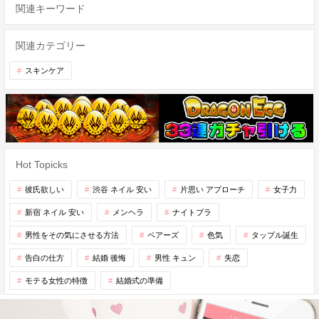
関連キーワード
関連カテゴリー
スキンケア
Hot Topicks
彼氏欲しい
渋谷 ネイル 安い
片思い アプローチ
女子力
新宿 ネイル 安い
メンヘラ
ナイトブラ
男性をその気にさせる方法
ペアーズ
色気
タップル誕生
告白の仕方
結婚 後悔
男性 キュン
失恋
モテる女性の特徴
結婚式の準備