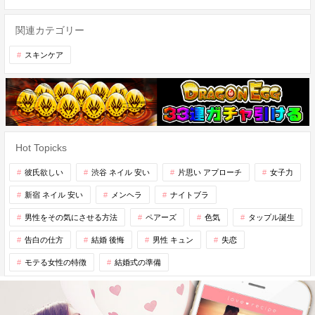
関連カテゴリー
スキンケア
Hot Topicks
彼氏欲しい
渋谷 ネイル 安い
片思い アプローチ
女子力
新宿 ネイル 安い
メンヘラ
ナイトブラ
男性をその気にさせる方法
ペアーズ
色気
タップル誕生
告白の仕方
結婚 後悔
男性 キュン
失恋
モテる女性の特徴
結婚式の準備