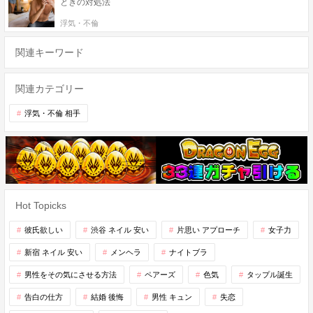
ときの対処法
浮気・不倫
関連キーワード
関連カテゴリー
浮気・不倫 相手
Hot Topicks
彼氏欲しい
渋谷 ネイル 安い
片思い アプローチ
女子力
新宿 ネイル 安い
メンヘラ
ナイトブラ
男性をその気にさせる方法
ペアーズ
色気
タップル誕生
告白の仕方
結婚 後悔
男性 キュン
失恋