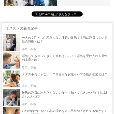
オススメの新着記事
一人の女性としか恋愛しない理想の彼氏！本当に浮気しない男
性の特徴とは？
浮気・不倫
浮気しても戻ってきてくれればいい！？浮気を受け入れる男性
の本音とは？
浮気・不倫
タダの不倫じゃない！？真面目な女性もハマる婚外恋愛とは？
浮気・不倫
彼氏の浮気に泣きたくないのなら！知っておきたい見かけに騙
されないコツ
浮気・不倫
いつの時代にもいる心の浮気をする男性陣！されてる気がする