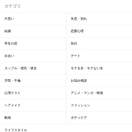
カテゴリ
片思い
失恋・別れ
結婚
恋愛心理
学生の恋
告白
出会い
デート
カップル・彼氏・彼女
モテる女・モテない女
浮気・不倫
お悩み相談
心理テスト
アニメ・マンガ・映画
ヘアメイク
ファッション
動画
ボディケア
ライフスタイル