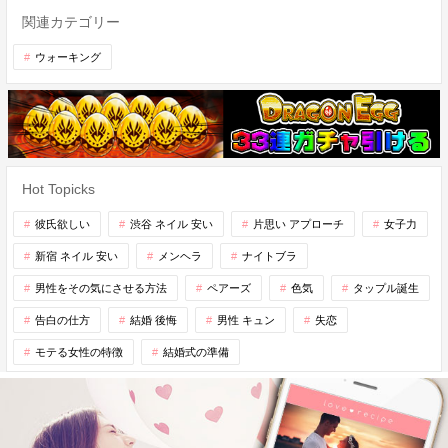
関連カテゴリー
ウォーキング
Hot Topicks
彼氏欲しい
渋谷 ネイル 安い
片思い アプローチ
女子力
新宿 ネイル 安い
メンヘラ
ナイトブラ
男性をその気にさせる方法
ペアーズ
色気
タップル誕生
告白の仕方
結婚 後悔
男性 キュン
失恋
モテる女性の特徴
結婚式の準備