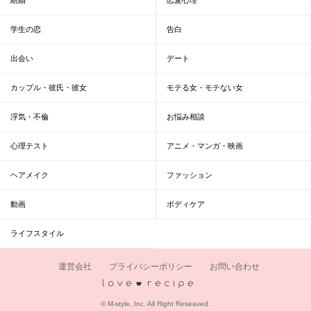
学生の恋
告白
出会い
デート
カップル・彼氏・彼女
モテる女・モテない女
浮気・不倫
お悩み相談
心理テスト
アニメ・マンガ・映画
ヘアメイク
ファッション
動画
ボディケア
ライフスタイル
運営会社
プライバシーポリシー
お問い合わせ
恋愛レシピ
© M-style, Inc. All Right Reseaved.