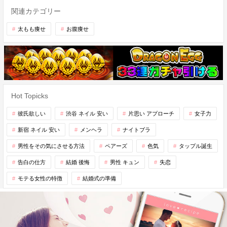
関連カテゴリー
太もも痩せ
お腹痩せ
Hot Topicks
彼氏欲しい
渋谷 ネイル 安い
片思い アプローチ
女子力
新宿 ネイル 安い
メンヘラ
ナイトブラ
男性をその気にさせる方法
ペアーズ
色気
タップル誕生
告白の仕方
結婚 後悔
男性 キュン
失恋
モテる女性の特徴
結婚式の準備