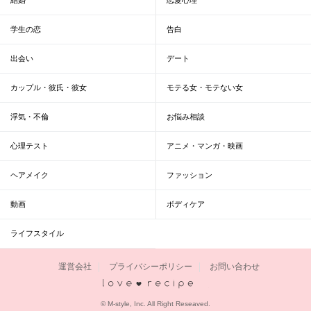
学生の恋
告白
出会い
デート
カップル・彼氏・彼女
モテる女・モテない女
浮気・不倫
お悩み相談
心理テスト
アニメ・マンガ・映画
ヘアメイク
ファッション
動画
ボディケア
ライフスタイル
運営会社
プライバシーポリシー
お問い合わせ
恋愛レシピ
© M-style, Inc. All Right Reseaved.