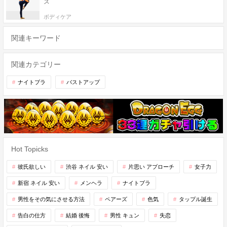
ズ
ボディケア
関連キーワード
関連カテゴリー
ナイトブラ
バストアップ
Hot Topicks
彼氏欲しい
渋谷 ネイル 安い
片思い アプローチ
女子力
新宿 ネイル 安い
メンヘラ
ナイトブラ
男性をその気にさせる方法
ペアーズ
色気
タップル誕生
告白の仕方
結婚 後悔
男性 キュン
失恋