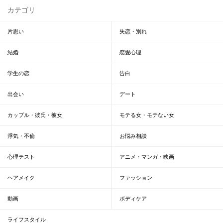
カテゴリ
片思い
失恋・別れ
結婚
恋愛心理
学生の恋
告白
出会い
デート
カップル・彼氏・彼女
モテる女・モテない女
浮気・不倫
お悩み相談
心理テスト
アニメ・マンガ・映画
ヘアメイク
ファッション
動画
ボディケア
ライフスタイル