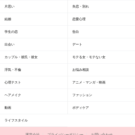
片思い
失恋・別れ
結婚
恋愛心理
学生の恋
告白
出会い
デート
カップル・彼氏・彼女
モテる女・モテない女
浮気・不倫
お悩み相談
心理テスト
アニメ・マンガ・映画
ヘアメイク
ファッション
動画
ボディケア
ライフスタイル
運営会社
プライバシーポリシー
お問い合わせ