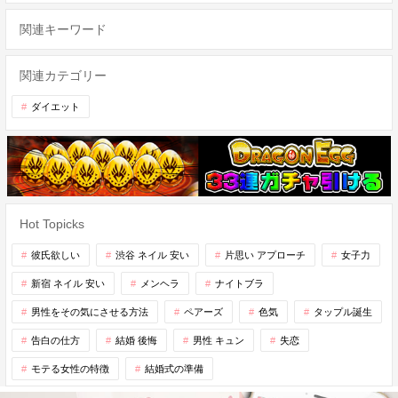
関連キーワード
関連カテゴリー
ダイエット
Hot Topicks
彼氏欲しい
渋谷 ネイル 安い
片思い アプローチ
女子力
新宿 ネイル 安い
メンヘラ
ナイトブラ
男性をその気にさせる方法
ペアーズ
色気
タップル誕生
告白の仕方
結婚 後悔
男性 キュン
失恋
モテる女性の特徴
結婚式の準備