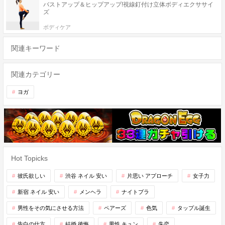
バストアップ＆ヒップアップ!視線釘付け立体ボディエクササイ
ズ
ボディケア
関連キーワード
関連カテゴリー
ヨガ
Hot Topicks
彼氏欲しい
渋谷 ネイル 安い
片思い アプローチ
女子力
新宿 ネイル 安い
メンヘラ
ナイトブラ
男性をその気にさせる方法
ペアーズ
色気
タップル誕生
告白の仕方
結婚 後悔
男性 キュン
失恋