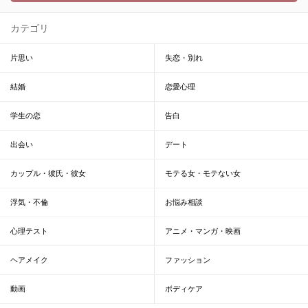
カテゴリ
片思い
失恋・別れ
結婚
恋愛心理
学生の恋
告白
出会い
デート
カップル・彼氏・彼女
モテる女・モテない女
浮気・不倫
お悩み相談
心理テスト
アニメ・マンガ・映画
ヘアメイク
ファッション
動画
ボディケア