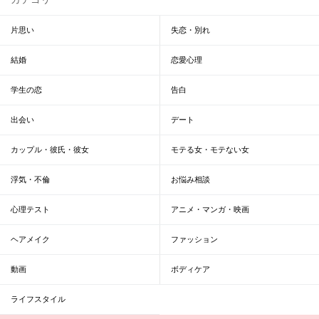
片思い
失恋・別れ
結婚
恋愛心理
学生の恋
告白
出会い
デート
カップル・彼氏・彼女
モテる女・モテない女
浮気・不倫
お悩み相談
心理テスト
アニメ・マンガ・映画
ヘアメイク
ファッション
動画
ボディケア
ライフスタイル