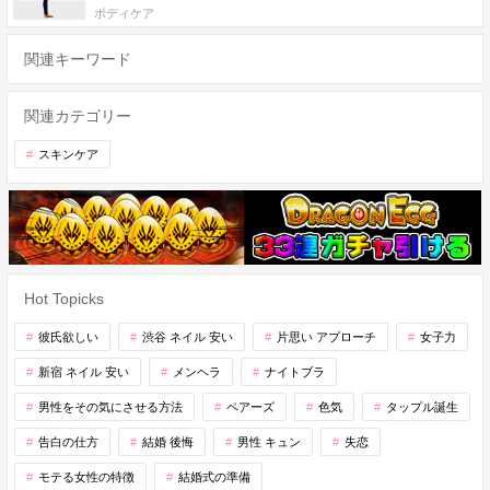
ボディケア
関連キーワード
関連カテゴリー
スキンケア
Hot Topicks
彼氏欲しい
渋谷 ネイル 安い
片思い アプローチ
女子力
新宿 ネイル 安い
メンヘラ
ナイトブラ
男性をその気にさせる方法
ペアーズ
色気
タップル誕生
告白の仕方
結婚 後悔
男性 キュン
失恋
モテる女性の特徴
結婚式の準備