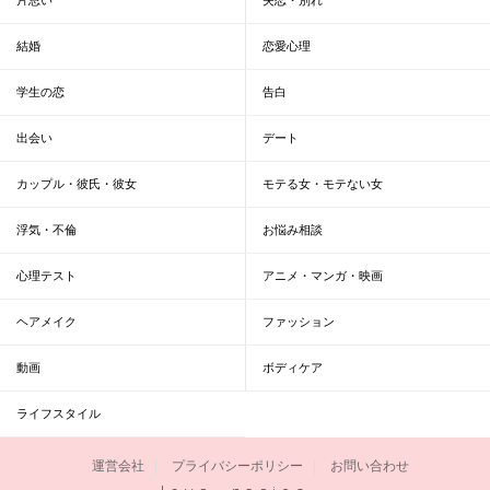
結婚
恋愛心理
学生の恋
告白
出会い
デート
カップル・彼氏・彼女
モテる女・モテない女
浮気・不倫
お悩み相談
心理テスト
アニメ・マンガ・映画
ヘアメイク
ファッション
動画
ボディケア
ライフスタイル
運営会社
プライバシーポリシー
お問い合わせ