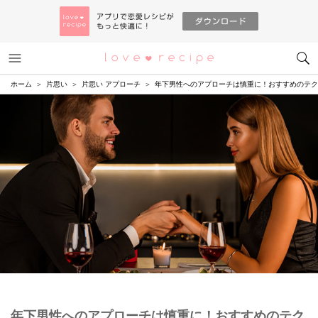
メニュー
恋愛レシピ
ホーム
片思い
片思い アプローチ
年下男性へのアプローチは慎重に！おすすめのテク
年下男性へのアプローチは慎重に！おすすめのテク