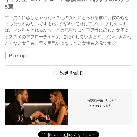
5選
年下男性に恋しちゃったら？他の女性にとられる前に、彼の心を
ぐっとつかみたいですよね♪でも勢い任せにアプローチしちゃえ
ば、ドン引きされるかも！この記事では年下男性に恋した女子に
オススメのアプローチを5つ、ご紹介していきます。ドン引きされ
たくない女子も、早く両思いになりたい女性も必見です♡
Pick up
続きを読む
この記事が気に入ったら
いいね！しよう