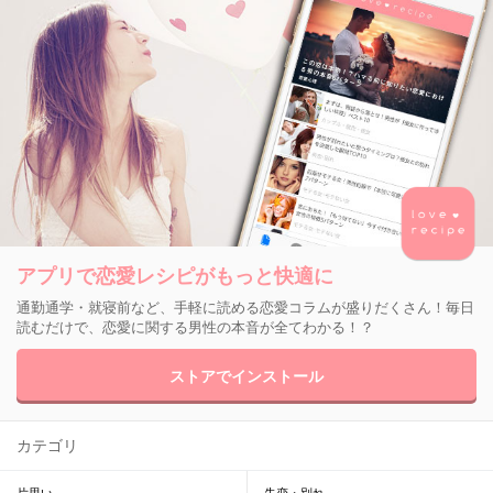
アプリで恋愛レシピがもっと快適に
通勤通学・就寝前など、手軽に読める恋愛コラムが盛りだくさん！毎日
読むだけで、恋愛に関する男性の本音が全てわかる！？
ストアでインストール
カテゴリ
片思い
失恋・別れ