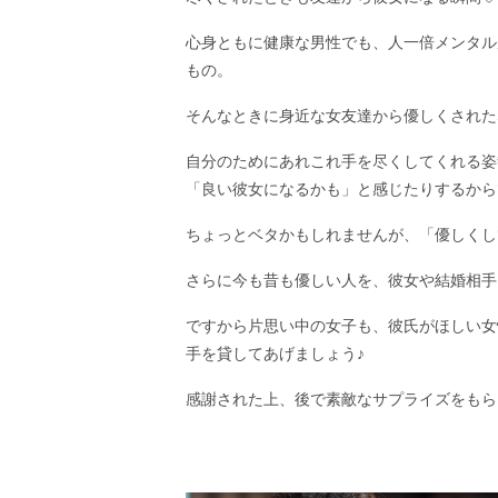
心身ともに健康な男性でも、人一倍メンタル
もの。
そんなときに身近な女友達から優しくされた
自分のためにあれこれ手を尽くしてくれる姿
「良い彼女になるかも」と感じたりするから
ちょっとベタかもしれませんが、「優しくし
さらに今も昔も優しい人を、彼女や結婚相手
ですから片思い中の女子も、彼氏がほしい女
手を貸してあげましょう♪
感謝された上、後で素敵なサプライズをもら