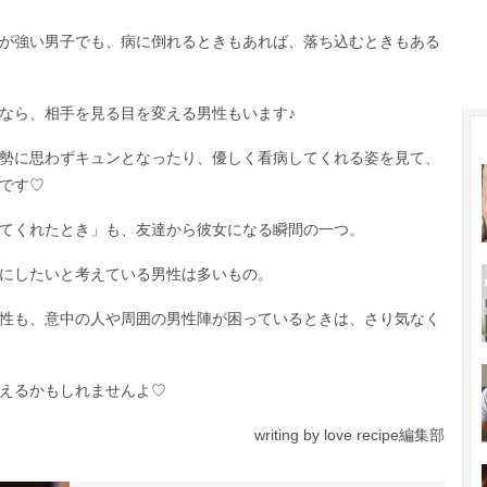
が強い男子でも、病に倒れるときもあれば、落ち込むときもある
なら、相手を見る目を変える男性もいます♪
勢に思わずキュンとなったり、優しく看病してくれる姿を見て、
です♡
てくれたとき」も、友達から彼女になる瞬間の一つ。
にしたいと考えている男性は多いもの。
性も、意中の人や周囲の男性陣が困っているときは、さり気なく
えるかもしれませんよ♡
writing by love recipe編集部