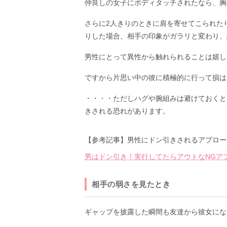
仲良しの女子にボディタッチされたなら、胸
さらに2人きりのときに肩を寄せてこられた
りした場合、相手の印象がガラリと変わり、
男性にとって異性から触れられることは嬉し
ですから片思い中の彼に積極的に行って損は
・・・・ただしハグや腕組みは避けておくと
きされる恐れがあります。
【参考記事】男性にドン引きされるアプロー
男はドン引き！実行してたらアウトなNGア
相手の弱さを見たとき
ギャップを披露した瞬間も友達から彼女にな