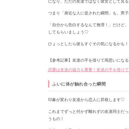
になり、ただの友達ではなく彼女として見る
つまり「身近な人に促された瞬間」も、男子
「自分から告白するなんて無理！」だけど、
してもらいましょう♡
ひょっとしたら彼もすぐその気になるかも！
【参考記事】友達の手を借りて両思いになる
恋愛は友達の協力も重要！友達の手を借りて
ふいに体が触れ合った瞬間
印象が変わり友達から恋人に昇格します♡
これまでずっと付かず離れずの友達同士だっ
うもの！