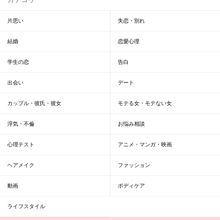
片思い
失恋・別れ
結婚
恋愛心理
学生の恋
告白
出会い
デート
カップル・彼氏・彼女
モテる女・モテない女
浮気・不倫
お悩み相談
心理テスト
アニメ・マンガ・映画
ヘアメイク
ファッション
動画
ボディケア
ライフスタイル