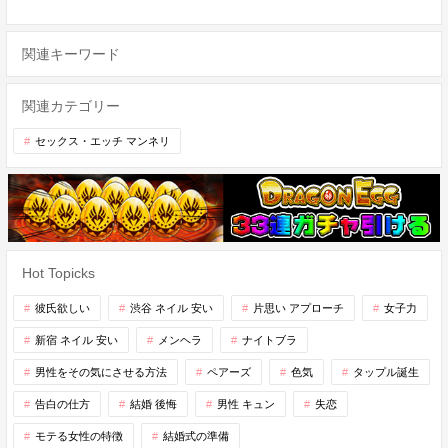
関連キーワード
関連カテゴリー
セックス・エッチ マンネリ
Hot Topicks
彼氏欲しい
渋谷 ネイル 安い
片思い アプローチ
女子力
新宿 ネイル 安い
メンヘラ
ナイトブラ
男性をその気にさせる方法
ペアーズ
色気
タップル誕生
告白の仕方
結婚 後悔
男性 キュン
失恋
モテる女性の特徴
結婚式の準備