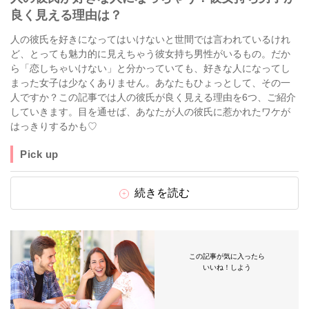
良く見える理由は？
人の彼氏を好きになってはいけないと世間では言われているけれ
ど、とっても魅力的に見えちゃう彼女持ち男性がいるもの。だか
ら「恋しちゃいけない」と分かっていても、好きな人になってし
まった女子は少なくありません。あなたもひょっとして、その一
人ですか？この記事では人の彼氏が良く見える理由を6つ、ご紹介
していきます。目を通せば、あなたが人の彼氏に惹かれたワケが
はっきりするかも♡
Pick up
続きを読む
この記事が気に入ったら
いいね！しよう