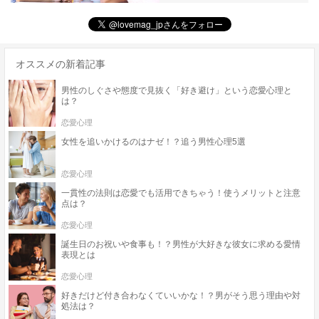
オススメの新着記事
男性のしぐさや態度で見抜く「好き避け」という恋愛心理と
は？
恋愛心理
女性を追いかけるのはナゼ！？追う男性心理5選
恋愛心理
一貫性の法則は恋愛でも活用できちゃう！使うメリットと注意
点は？
恋愛心理
誕生日のお祝いや食事も！？男性が大好きな彼女に求める愛情
表現とは
恋愛心理
好きだけど付き合わなくていいかな！？男がそう思う理由や対
処法は？