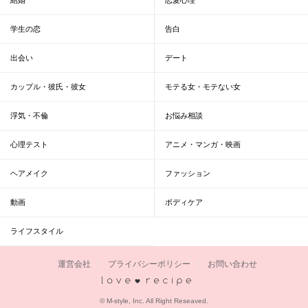
学生の恋
告白
出会い
デート
カップル・彼氏・彼女
モテる女・モテない女
浮気・不倫
お悩み相談
心理テスト
アニメ・マンガ・映画
ヘアメイク
ファッション
動画
ボディケア
ライフスタイル
運営会社
プライバシーポリシー
お問い合わせ
恋愛レシピ
© M-style, Inc. All Right Reseaved.