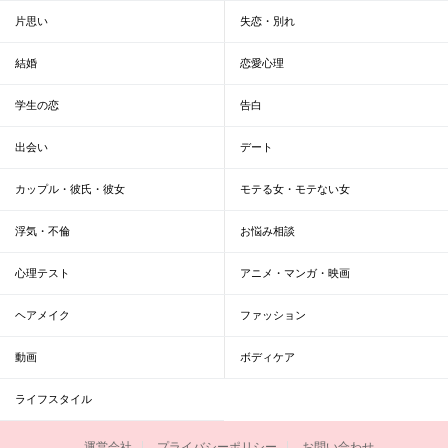
片思い
失恋・別れ
結婚
恋愛心理
学生の恋
告白
出会い
デート
カップル・彼氏・彼女
モテる女・モテない女
浮気・不倫
お悩み相談
心理テスト
アニメ・マンガ・映画
ヘアメイク
ファッション
動画
ボディケア
ライフスタイル
運営会社
プライバシーポリシー
お問い合わせ