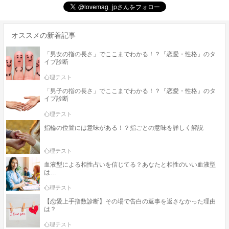
オススメの新着記事
「男女の指の長さ」でここまでわかる！？『恋愛・性格』のタ
イプ診断
心理テスト
「男子の指の長さ」でここまでわかる！？『恋愛・性格』のタ
イプ診断
心理テスト
指輪の位置には意味がある！？指ごとの意味を詳しく解説
心理テスト
血液型による相性占いを信じてる？あなたと相性のいい血液型
は…
心理テスト
【恋愛上手指数診断】その場で告白の返事を返さなかった理由
は？
心理テスト