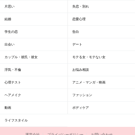
片思い
失恋・別れ
結婚
恋愛心理
学生の恋
告白
出会い
デート
カップル・彼氏・彼女
モテる女・モテない女
浮気・不倫
お悩み相談
心理テスト
アニメ・マンガ・映画
ヘアメイク
ファッション
動画
ボディケア
ライフスタイル
運営会社
プライバシーポリシー
お問い合わせ