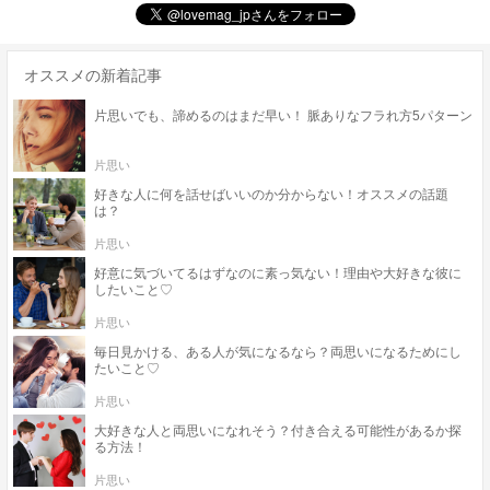
オススメの新着記事
片思いでも、諦めるのはまだ早い！ 脈ありなフラれ方5パターン
片思い
好きな人に何を話せばいいのか分からない！オススメの話題
は？
片思い
好意に気づいてるはずなのに素っ気ない！理由や大好きな彼に
したいこと♡
片思い
毎日見かける、ある人が気になるなら？両思いになるためにし
たいこと♡
片思い
大好きな人と両思いになれそう？付き合える可能性があるか探
る方法！
片思い