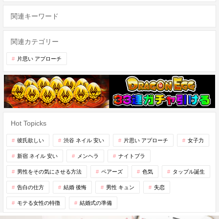
関連キーワード
関連カテゴリー
片思い アプローチ
Hot Topicks
彼氏欲しい
渋谷 ネイル 安い
片思い アプローチ
女子力
新宿 ネイル 安い
メンヘラ
ナイトブラ
男性をその気にさせる方法
ペアーズ
色気
タップル誕生
告白の仕方
結婚 後悔
男性 キュン
失恋
モテる女性の特徴
結婚式の準備