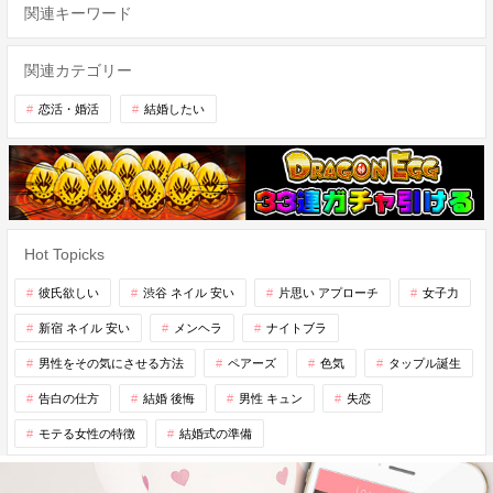
関連キーワード
関連カテゴリー
恋活・婚活
結婚したい
Hot Topicks
彼氏欲しい
渋谷 ネイル 安い
片思い アプローチ
女子力
新宿 ネイル 安い
メンヘラ
ナイトブラ
男性をその気にさせる方法
ペアーズ
色気
タップル誕生
告白の仕方
結婚 後悔
男性 キュン
失恋
モテる女性の特徴
結婚式の準備