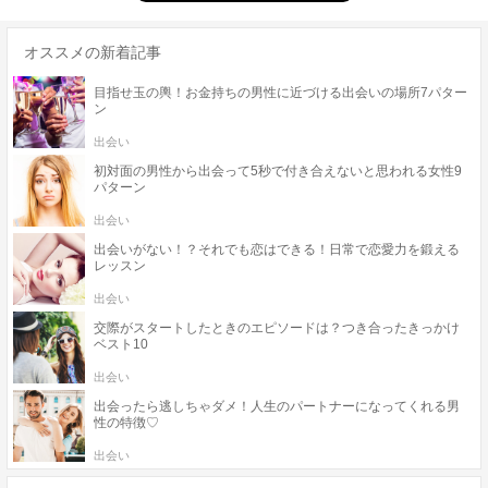
オススメの新着記事
目指せ玉の輿！お金持ちの男性に近づける出会いの場所7パター
ン
出会い
初対面の男性から出会って5秒で付き合えないと思われる女性9
パターン
出会い
出会いがない！？それでも恋はできる！日常で恋愛力を鍛える
レッスン
出会い
交際がスタートしたときのエピソードは？つき合ったきっかけ
ベスト10
出会い
出会ったら逃しちゃダメ！人生のパートナーになってくれる男
性の特徴♡
出会い