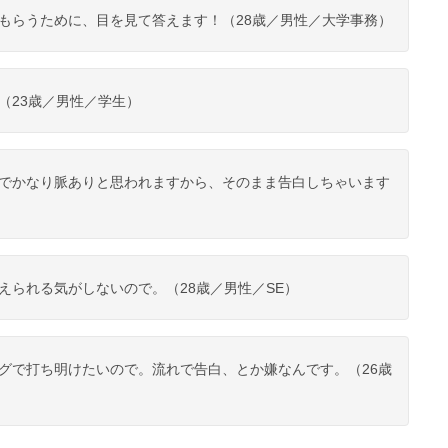
もらうために、目を見て答えます！（28歳／男性／大学事務）
（23歳／男性／学生）
でかなり脈ありと思われますから、そのまま告白しちゃいます
えられる気がしないので。（28歳／男性／SE）
グで打ち明けたいので。流れで告白、とか嫌なんです。（26歳