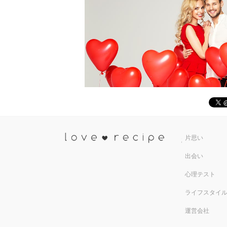
恋愛レシ
片思い
出会い
心理テスト
ライフスタイ
運営会社