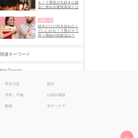
も！？男性が大好きな彼
女に求める愛情表現とは
恋愛心理
好きだけど付き合わなく
ていいかな！？男がそう
思う理由や対処法は？
関連キーワード
Hot Topicks
彼氏欲しい
渋谷 ネイル 安い
学生の恋
告白
片思い アプローチ
女子力
浮気・不倫
お悩み相談
新宿 ネイル 安い
メンヘラ
動画
ボディケア
ナイトブラ
男性をその気にさせる方法
ペアーズ
色気
タップル誕生
告白の仕方
結婚 後悔