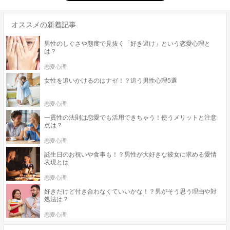
オススメの新着記事
男性のしぐさや態度で見抜く「好き避け」という恋愛心理と
は？
恋愛心理
女性を追いかけるのはナゼ！？追う男性心理5選
恋愛心理
一貫性の法則は恋愛でも活用できちゃう！使うメリットと注意
点は？
恋愛心理
誕生日のお祝いや食事も！？男性が大好きな彼女に求める愛情
表現とは
恋愛心理
好きだけど付き合わなくていいかな！？男がそう思う理由や対
処法は？
恋愛心理