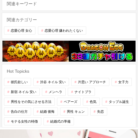
関連キーワード
関連カテゴリー
恋愛心理 女心
恋愛心理 嫌われたくない
Hot Topicks
彼氏欲しい
渋谷 ネイル 安い
片思い アプローチ
女子力
新宿 ネイル 安い
メンヘラ
ナイトブラ
男性をその気にさせる方法
ペアーズ
色気
タップル誕生
告白の仕方
結婚 後悔
男性 キュン
失恋
モテる女性の特徴
結婚式の準備