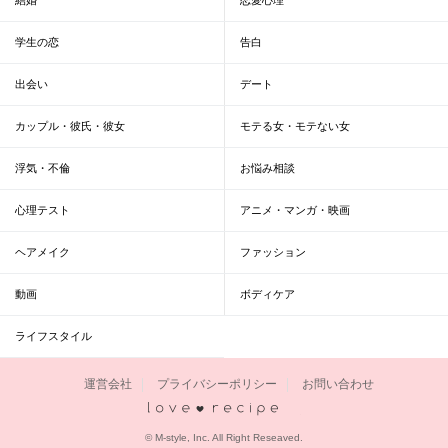
学生の恋
告白
出会い
デート
カップル・彼氏・彼女
モテる女・モテない女
浮気・不倫
お悩み相談
心理テスト
アニメ・マンガ・映画
ヘアメイク
ファッション
動画
ボディケア
ライフスタイル
運営会社
プライバシーポリシー
お問い合わせ
恋愛レシピ
© M-style, Inc. All Right Reseaved.