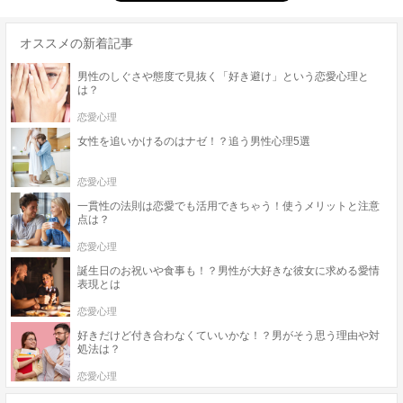
オススメの新着記事
男性のしぐさや態度で見抜く「好き避け」という恋愛心理と
は？
恋愛心理
女性を追いかけるのはナゼ！？追う男性心理5選
恋愛心理
一貫性の法則は恋愛でも活用できちゃう！使うメリットと注意
点は？
恋愛心理
誕生日のお祝いや食事も！？男性が大好きな彼女に求める愛情
表現とは
恋愛心理
好きだけど付き合わなくていいかな！？男がそう思う理由や対
処法は？
恋愛心理