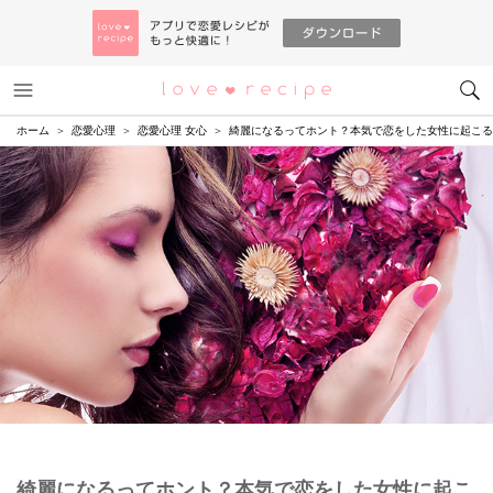
メニュー
恋愛レシピ
ホーム
恋愛心理
恋愛心理 女心
綺麗になるってホント？本気で恋をした女性に起こる
綺麗になるってホント？本気で恋をした女性に起こ