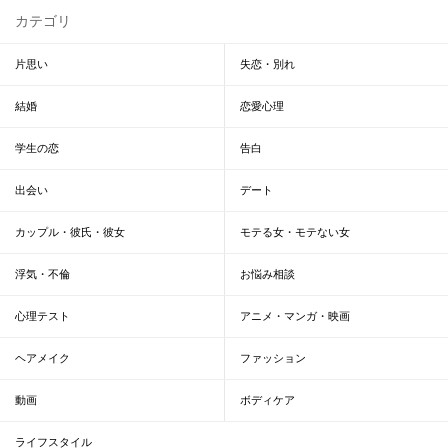
カテゴリ
片思い
失恋・別れ
結婚
恋愛心理
学生の恋
告白
出会い
デート
カップル・彼氏・彼女
モテる女・モテない女
浮気・不倫
お悩み相談
心理テスト
アニメ・マンガ・映画
ヘアメイク
ファッション
動画
ボディケア
ライフスタイル