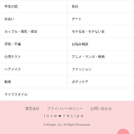
学生の恋
告白
出会い
デート
カップル・彼氏・彼女
モテる女・モテない女
浮気・不倫
お悩み相談
心理テスト
アニメ・マンガ・映画
ヘアメイク
ファッション
動画
ボディケア
ライフスタイル
運営会社
プライバシーポリシー
お問い合わせ
恋愛レシピ
© M-style, Inc. All Right Reseaved.