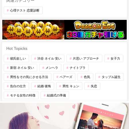
関連カテゴリー
心理テスト 恋愛診断
Hot Topicks
彼氏欲しい
渋谷 ネイル 安い
片思い アプローチ
女子力
新宿 ネイル 安い
メンヘラ
ナイトブラ
男性をその気にさせる方法
ペアーズ
色気
タップル誕生
告白の仕方
結婚 後悔
男性 キュン
失恋
モテる女性の特徴
結婚式の準備