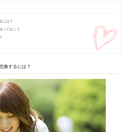
るには？
知っておこう
？
交換するには？