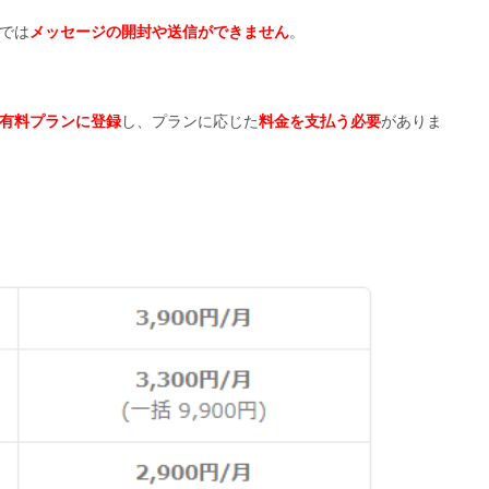
では
メッセージの開封や送信ができません
。
有料プランに登録
し、プランに応じた
料金を支払う必要
がありま