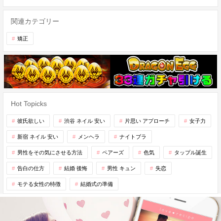
関連カテゴリー
矯正
Hot Topicks
彼氏欲しい
渋谷 ネイル 安い
片思い アプローチ
女子力
新宿 ネイル 安い
メンヘラ
ナイトブラ
男性をその気にさせる方法
ペアーズ
色気
タップル誕生
告白の仕方
結婚 後悔
男性 キュン
失恋
モテる女性の特徴
結婚式の準備