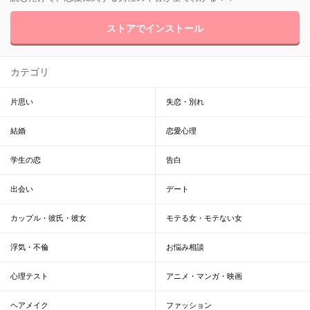
ストアでインストール
カテゴリ
片思い
失恋・別れ
結婚
恋愛心理
学生の恋
告白
出会い
デート
カップル・彼氏・彼女
モテる女・モテない女
浮気・不倫
お悩み相談
心理テスト
アニメ・マンガ・映画
ヘアメイク
ファッション