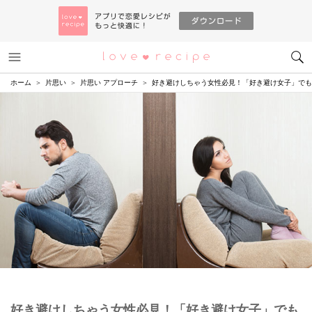
メニュー
恋愛レシピ
ホーム
片思い
片思い アプローチ
好き避けしちゃう女性必見！「好き避け女子」でも
好き避けしちゃう女性必見！「好き避け女子」でも