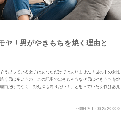
モヤ！男がやきもちを焼く理由と
そう思っている女子はあなただけではありません！世の中の女性
焼く男は多いもの！この記事ではそもそもなぜ男はやきもちを焼
理由だけでなく、対処法も知りたい！」と思っていた女性は必見
公開日:
2019-06-25 20:00:00