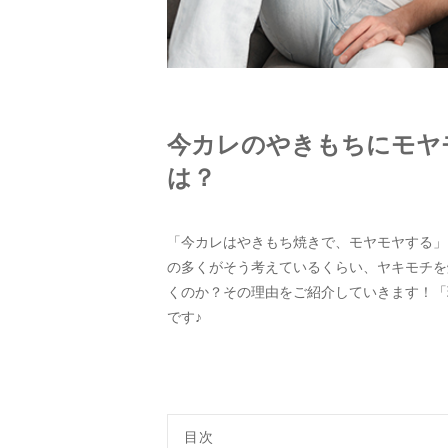
今カレのやきもちにモヤ
は？
「今カレはやきもち焼きで、モヤモヤする」
の多くがそう考えているくらい、ヤキモチを
くのか？その理由をご紹介していきます！「
です♪
目次