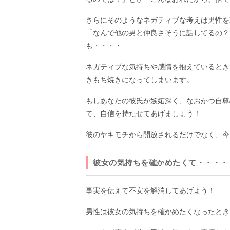
さらにそのようなネガティブな考えは男性を
「なんで他の男と仲良さそうに話してるの？
も・・・・
ネガティブな気持ちや感情を抱えているとき
きもち焼きになってしまいます。
もしあなたの彼氏が嫉妬深く、なおかつ自尊
て、自信を持たせてあげましょう！
彼のヤキモチから開放されるだけでなく、今
彼女の気持ちを確かめたくて・・・・
事実を伝えて不安を解消してあげよう！
男性は彼女の気持ちを確かめたくなったとき