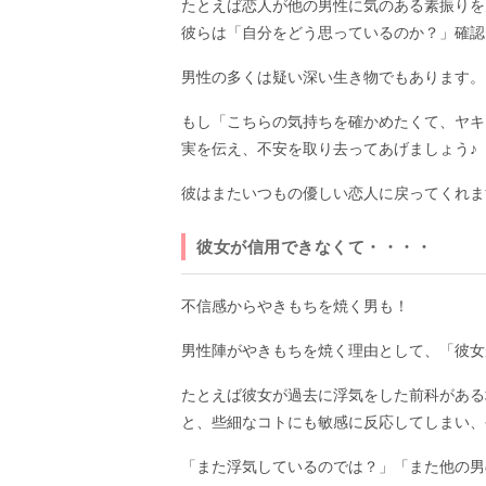
たとえば恋人が他の男性に気のある素振りを
彼らは「自分をどう思っているのか？」確認
男性の多くは疑い深い生き物でもあります。
もし「こちらの気持ちを確かめたくて、ヤキ
実を伝え、不安を取り去ってあげましょう♪
彼はまたいつもの優しい恋人に戻ってくれま
彼女が信用できなくて・・・・
不信感からやきもちを焼く男も！
男性陣がやきもちを焼く理由として、「彼女
たとえば彼女が過去に浮気をした前科がある
と、些細なコトにも敏感に反応してしまい、
「また浮気しているのでは？」「また他の男