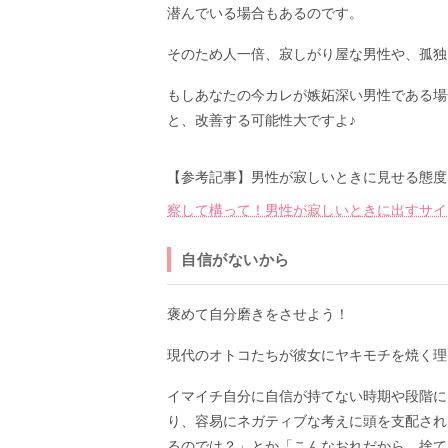
潜んでいる場合もあるのです。
そのため人一倍、寂しがり屋な男性や、孤独
もしあなたの今カレが嫉妬深い男性である場
と、改善する可能性大ですよ♪
【参考記事】男性が寂しいときに見せる態度
察して構って！男性が寂しいときに出すサイ
自信がないから
褒めて自分磨きをさせよう！
現代のオトコたちが彼女にヤキモチを焼く理
イマイチ自分に自信が持てない時期や段階に
り、容易にネガティブな考えに頭を支配され
るのでは？」とか「こんなおれだから、捨て